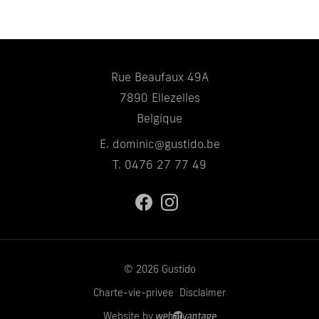
Rue Beaufaux 49A
7890 Ellezelles
Belgique
E.
dominic@gustido.be
T.
0476 27 77 49
© 2026 Gustido
Charte-vie-privee
Disclaimer
Website by